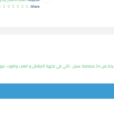
Share:
ويدرسبون اورجانك مانوكا هوني بوبس كيدز عبارة عن حزمة لذيذة من 24 مصاصة عسل . تاتي في نكهة البرتقال و العنب وا