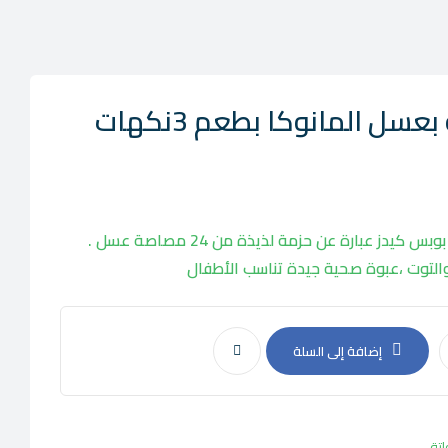
ويدرسبون مصاصة بعسل المانوكا بطعم 3نكهات
ويدرسبون اورجانك مانوكا هوني بوبس كيدز عبارة عن حزمة لذيذة من 24 مصاصة عسل .
والتوت ،عبوة صحية جيدة تناسب الأطفال
إضافة إلى السلة
تة