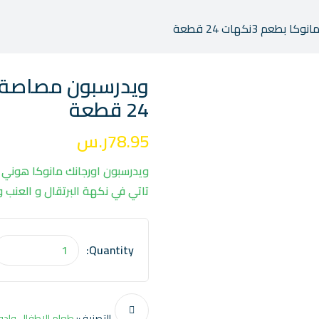
 3نكهات 24 قطعة
24 قطعة
78.95
ر.س
تاتي في نكهة البرتقال و العنب 
Quantity:
التصنيف:
طعام الاطفال وادوا