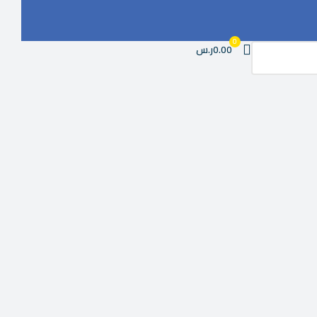
0
0.00ر.س