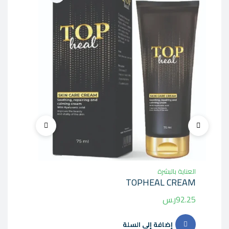
العنا
يوني
العناية بالبشرة
9.00
TOPHEAL CREAM
92.25
ر.س
إضافة إلى السلة