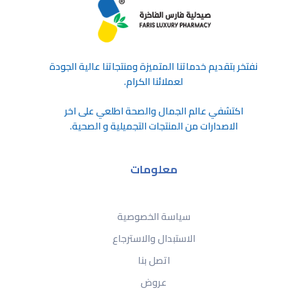
ﻧﻔﺘﺨﺮ ﺑﺘﻘﺪﻳﻢ ﺧﺪﻣﺎﺗﻨﺎ اﻟﻤﺘﻤﻴﺰة وﻣﻨﺘﺠﺎﺗﻨﺎ ﻋﺎﻟﻴﺔ اﻟﺠﻮدة
ﻟﻌﻤﻼﺋﻨﺎ اﻟﻜﺮام.
اكتشفي عالم الجمال والصحة اطلعي على اخر
الاصدارات من المنتجات التجميلية و الصحية.
معلومات
سياسة الخصوصية
الاستبدال والاسترجاع
اتصل بنا
عروض