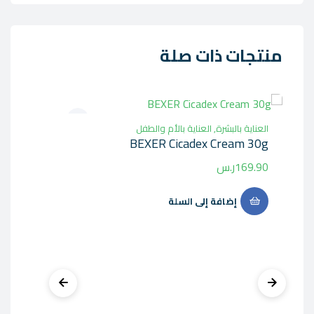
منتجات ذات صلة
العناية بالبشرة
,
العناية بالأم والطفل
العنا
BEXER Cicadex Cream 30g
يوني
169.90
ر.س
9.00
إضافة إلى السلة