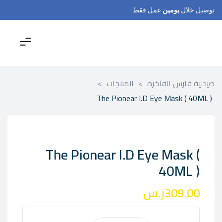
توصيل خلال
يومين
عمل فقط
صيدلية فارس الفاخرة
>
المنتجات
>
The Pionear I.D Eye Mask ( 40ML )
The Pionear I.D Eye Mask (
40ML )
309.00
ر.س