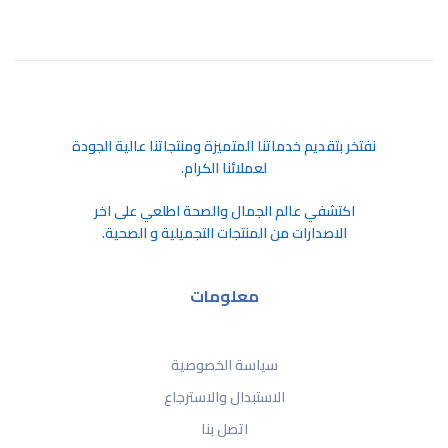
ﻧﻔﺘﺨﺮ ﺑﺘﻘﺪﻳﻢ ﺧﺪﻣﺎﺗﻨﺎ اﻟﻤﺘﻤﻴﺰة وﻣﻨﺘﺠﺎﺗﻨﺎ ﻋﺎﻟﻴﺔ اﻟﺠﻮدة
ﻟﻌﻤﻼﺋﻨﺎ اﻟﻜﺮام.
اكتشفي عالم الجمال والصحة اطلعي على اخر
الاصدارات من المنتجات التجميلية و الصحية.
معلومات
سياسة الخصوصية
الاستبدال والاسترجاع
اتصل بنا