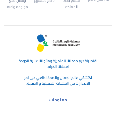
لجميع أنحاء
7 أيام بالأسبوع
وسائل دفع
المملكة
موثوقة وآمنة
ﻧﻔﺘﺨﺮ ﺑﺘﻘﺪﻳﻢ ﺧﺪﻣﺎﺗﻨﺎ اﻟﻤﺘﻤﻴﺰة وﻣﻨﺘﺠﺎﺗﻨﺎ ﻋﺎﻟﻴﺔ اﻟﺠﻮدة
ﻟﻌﻤﻼﺋﻨﺎ اﻟﻜﺮام.
اكتشفي عالم الجمال والصحة اطلعي على اخر
الاصدارات من المنتجات التجميلية و الصحية.
معلومات