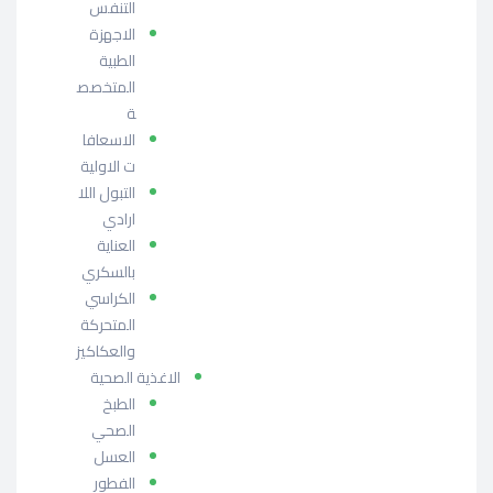
التنفس
الاجهزة
الطبية
المتخصص
ة
الاسعافا
ت الاولية
التبول اللا
ارادي
العناية
بالسكري
الكراسي
المتحركة
والعكاكيز
الاغذية الصحية
الطبخ
الصحي
العسل
الفطور