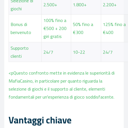
Selezione di
2.500+
1.800+
2.200+
giochi
100% fino a
Bonus di
50% fino a
125% fino a
€500 + 200
benvenuto
€300
€400
giri gratis
Supporto
24/7
10-22
24/7
clienti
<pQuesto confronto mette in evidenza le superiorità di
MafiaCasino, in particolare per quanto riguarda la
selezione di giochi e il supporto al cliente, elementi
fondamentali per un'esperienza di gioco soddisfacente.
Vantaggi chiave