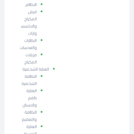
الاظافر
فرش
المكياج
والاكسس
وارات
النظارات
والعدسات
مزيلات
المكياج
العناية الشخصية
النظافة
الشخصية
العناية
بالفم
والاسنان
النظافة
والتعقيم
العناية
الجنسية