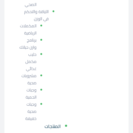
الصحي
اللياقة والتحكم
في الوزن
المكملات
الرياضية
برنامج
وازن حياتك
حليب
مكمل
غذائي
مشروبات
صحية
وجبات
الحمية
وجبات
صحية
خفيفة
المنتجات