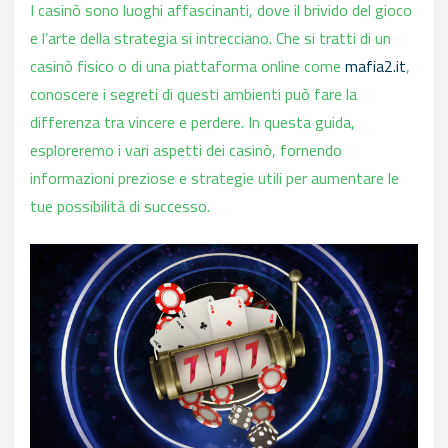
I casinò sono luoghi affascinanti, dove il brivido del gioco
e l’arte della strategia si intrecciano. Che si tratti di un
casinò fisico o di una piattaforma online come
mafia2.it
,
conoscere i segreti di questi ambienti può fare la
differenza tra vincere e perdere. In questa guida,
esploreremo i vari aspetti dei casinò, fornendo
informazioni preziose e strategie utili per aumentare le
tue possibilità di successo.