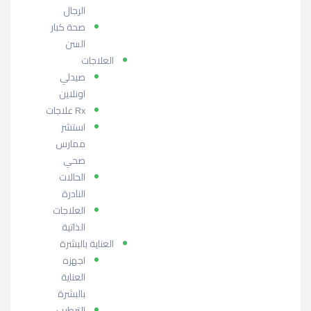
الرجال
صحة كبار
السن
العلاجات
صيدلي
اونلاين
Rx علاجات
استشر
ممارس
صحي
الحالات
النادرة
العلاجات
الذاتية
العناية بالبشرة
اجهزه
العناية
بالبشرة
الترطيب