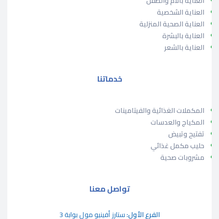
العناية بالأم والطفل
العناية الشخصية
العناية الصحية المنزلية
العناية بالبشرة
العناية بالشعر
خدماتنا
المكملات الغذائية والفيتامينات
المكياج والعدسات
تفتيح وتبيض
حليب مكمل غذائي
مشروبات صحية
تواصل معنا
الفرع الأول:
ستارز أفينيو مول بوابة 3