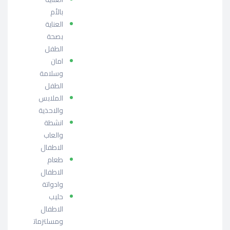
بالأم
العناية
بصحة
الطفل
امان
وسلامة
الطفل
الملابس
والاحذية
انشطة
والعاب
الاطفال
طعام
الاطفال
وادواتة
حليب
الاطفال
ومسلتزمات