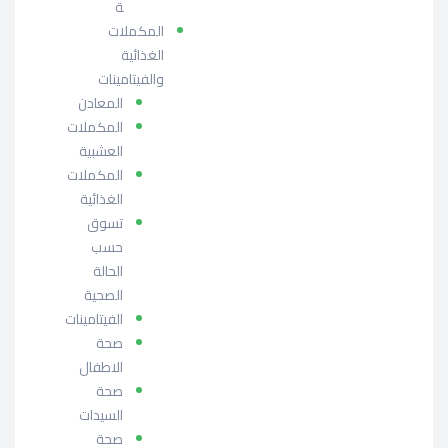
ة
المكملات
الغذائية
والفيتامينات
المعادن
المكملات
العشبية
المكملات
الغذائية
تسوق
حسب
الحالة
الصحية
الفيتامينات
صحة
الاطفال
صحة
السيدات
صحة