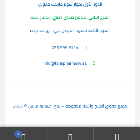
الدور الأول بجوار سوبر ماركت مانويل
الفرع الثاني:
مجمع صحتي الطبي المميز، جدة
الفرع الثالث:
سعود الفيصل حي، الروضة، جدة
055 599 8114
info@farispharmacy.sa
جميع حقوق الطبع والنشر محفوظة – لدى صيدلية فارس © 2025
0