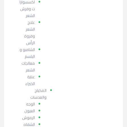
اكسسوارا
ت وفرش
الشعر
علاج
الشعر
وفروة
الرأس
الشامبو و
البلسم
معالجات
الشعر
عناية
الخبراء
المكياج
والعدسات
الوجه
العيون
الرموش
الشفاه