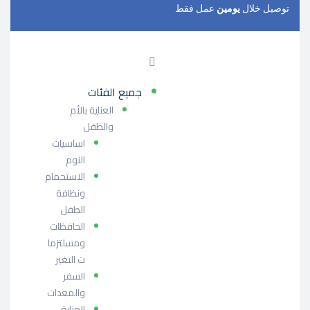
توصيل خلال
يومين
عمل فقط
جميع الفئات
العناية بالأم
والطفل
اساسيات
النوم
الاستحمام
ونظافة
الطفل
الحافظات
ومسلتزما
ت التغير
السفر
والمعدات
العناية