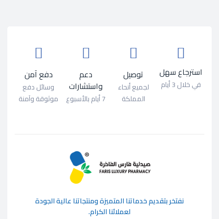
استرجاع سهل
توصيل
دعم
دفع آمن
في خلال 3 أيام
واستشارات
لجميع أنحاء
وسائل دفع
المملكة
7 أيام بالأسبوع
موثوقة وآمنة
ﻧﻔﺘﺨﺮ ﺑﺘﻘﺪﻳﻢ ﺧﺪﻣﺎﺗﻨﺎ اﻟﻤﺘﻤﻴﺰة وﻣﻨﺘﺠﺎﺗﻨﺎ ﻋﺎﻟﻴﺔ اﻟﺠﻮدة
ﻟﻌﻤﻼﺋﻨﺎ اﻟﻜﺮام.