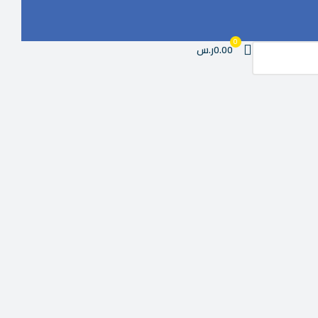
0
0.00ر.س