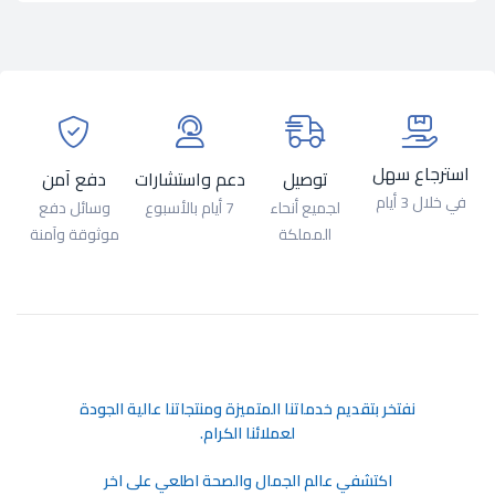
استرجاع سهل
توصيل
دعم واستشارات
دفع آمن
في خلال 3 أيام
لجميع أنحاء
7 أيام بالأسبوع
وسائل دفع
المملكة
موثوقة وآمنة
ﻧﻔﺘﺨﺮ ﺑﺘﻘﺪﻳﻢ ﺧﺪﻣﺎﺗﻨﺎ اﻟﻤﺘﻤﻴﺰة وﻣﻨﺘﺠﺎﺗﻨﺎ ﻋﺎﻟﻴﺔ اﻟﺠﻮدة
ﻟﻌﻤﻼﺋﻨﺎ اﻟﻜﺮام.
اكتشفي عالم الجمال والصحة اطلعي على اخر