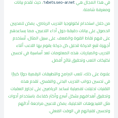
في هذا المجال هي
1xbets.seo-ar.net
، حيث تقدم بيانات
ومعرفة شاملة.
من خلال استخدام تكنولوجيا التدريب الرياضي، يمكن للمدربين
الحصول على بيانات دقيقة حول أداء اللاعبين، مما يساعدهم
على فهم نقاط القوة والضعف. على سبيل المثال، تُستخدم
أجهزة تتبع الحركة لتحليل كل حركة يقوم بها اللاعب أثناء
التدريب والمباريات. هذه المعلومات تعد أساسية في تحسين
تكتيكات اللعب وتحقيق نتائج أفضل.
علاوة على ذلك، تلعب البرامج والتطبيقات الرقمية دورًا كبيرًا
في تحسين جوانب التدريب البدني والنفسي. تقدم هذه
التقنيات تحليلات تفصيلية تساعد الرياضيين على تجاوز العقبات
وتحقيق أهدافهم بشكل أسرع وأكثر كفاءة. باستخدام أدوات
مثل الفيديوهات التحليلية، يمكن للاعبين مراجعة أدائهم
وتحسين تقنياتهم في الوقت الفعلي.