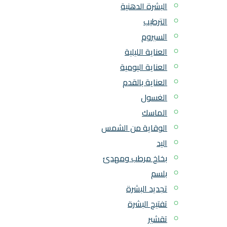
البشرة الدهنية
الترطيب
السيروم
العناية الليلية
العناية اليومية
العناية بالقدم
الغسول
الماسك
الوقاية من الشمس
اليد
بخاخ مرطب ومهدئ
بلسم
تجديد البشرة
تفتيح البشرة
تقشير