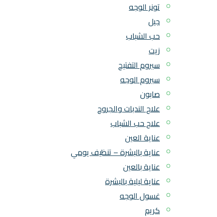
تونر الوجه
جيل
حب الشباب
زيت
سيروم التفتيح
سيروم الوجه
صابون
علاج الندبات والجروح
علاج حب الشباب
عناية العين
عناية بالبشرة – تنظيف يومي
عناية بالعين
عناية ليلية بالبشرة
غسول الوجه
كريم