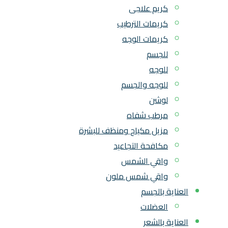
كريم علاجى
كريمات الترطيب
كريمات الوجه
للجسم
للوجه
للوجه والجسم
لوشن
مرطب شفاه
مزيل مكياج ومنظف للبشرة
مكافحة التجاعيد
واقي الشمس
واقي شمس ملون
العناية بالجسم
العضلات
العناية بالشعر