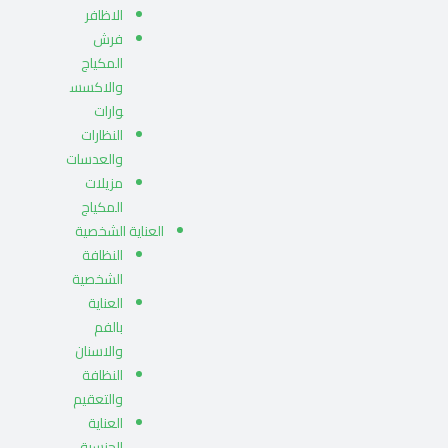
الاظافر
فرش
المكياج
والاكسس
وارات
النظارات
والعدسات
مزيلات
المكياج
العناية الشخصية
النظافة
الشخصية
العناية
بالفم
والاسنان
النظافة
والتعقيم
العناية
الجنسية