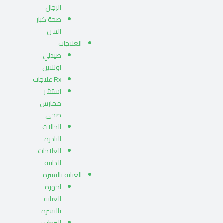
الرجال
صحة كبار
السن
العلاجات
صيدلي
اونلاين
Rx علاجات
استشر
ممارس
صحي
الحالات
النادرة
العلاجات
الذاتية
العناية بالبشرة
اجهزه
العناية
بالبشرة
الترطيب