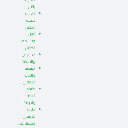
بالأم
العناية
بصحة
الطفل
امان
وسلامة
الطفل
الملابس
والاحذية
انشطة
والعاب
الاطفال
طعام
الاطفال
وادواتة
حليب
الاطفال
ومسلتزمات