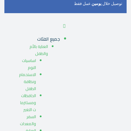
توصيل خلال
يومين
عمل فقط
جميع الفئات
العناية بالأم
والطفل
اساسيات
النوم
الاستحمام
ونظافة
الطفل
الحافظات
ومسلتزما
ت التغير
السفر
والمعدات
العناية