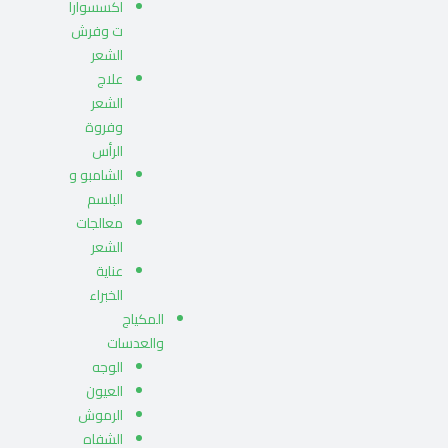
اكسسوارا
ت وفرش
الشعر
علاج
الشعر
وفروة
الرأس
الشامبو و
البلسم
معالجات
الشعر
عناية
الخبراء
المكياج
والعدسات
الوجه
العيون
الرموش
الشفاه