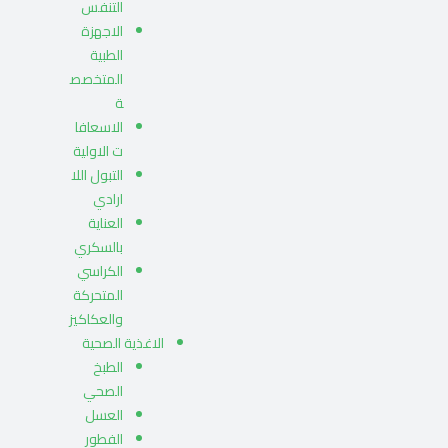
التنفس
الاجهزة
الطبية
المتخصص
ة
الاسعافا
ت الاولية
التبول اللا
ارادي
العناية
بالسكري
الكراسي
المتحركة
والعكاكيز
الاغذية الصحية
الطبخ
الصحي
العسل
الفطور