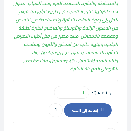
والمختلطة والبشرة المعرضة للبثور وحب الشباب. تتحول
هذه التركيبة التي لا تتسبب في ظهور البثور من قوام
الجل إلى رغوة لتنظيف البشرة والمساعدة في التخلص
من الدهون الزائدة والأوساخ والماكياج لبشرة نظيفة
ومفعمة بالانتعاش. منتج مختبر من قِبَل أطباء الأمراض
الجلدية بتركيبة خالية من العطور والألوان ومناسبة
للبشرة الحساسة. يحتوي على بروفيتامين ب5،
ونياسيناميد (فيتامين ب3)، وجلسرين، وخلاصة نوى
الشوفان المهدئة للبشرة.
Quantity:
إضافة إلى السلة