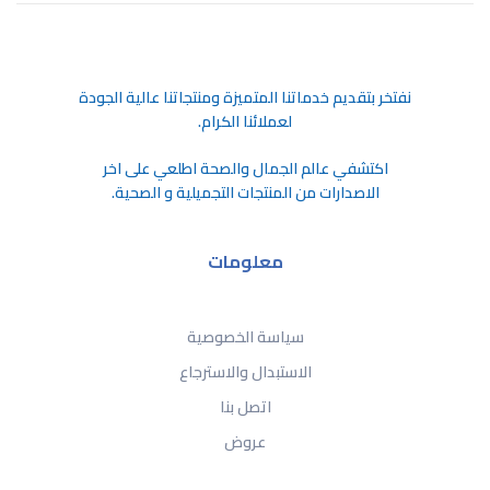
ﻧﻔﺘﺨﺮ ﺑﺘﻘﺪﻳﻢ ﺧﺪﻣﺎﺗﻨﺎ اﻟﻤﺘﻤﻴﺰة وﻣﻨﺘﺠﺎﺗﻨﺎ ﻋﺎﻟﻴﺔ اﻟﺠﻮدة
ﻟﻌﻤﻼﺋﻨﺎ اﻟﻜﺮام.
اكتشفي عالم الجمال والصحة اطلعي على اخر
الاصدارات من المنتجات التجميلية و الصحية.
معلومات
سياسة الخصوصية
الاستبدال والاسترجاع
اتصل بنا
عروض