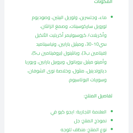
المكونات
ماء، وجلسرين، ولوريل البيتين، وصوديوم
لورويل ساركوسينات، وصمغ الزانثان،
وأكريلات/ كروسبوليمر أكريليت الألكيل
سي10-30، وميثيل بارابين، ونياسيناميد
(فيتامين ب3)، وبانثينول (بروفيتامين ب5)،
وأمينو ميثيل بروبانول، وبروبيل بارابين، ويوريا
ديازولدينيل، منثول، وخلاصة نوى الشوفان،
وسوربات البوتاسيوم.
تفاصيل المنتج:
العلامة التجارية: ايجو كيو في
نموذج المنتج: جل
نوع المنتج: منظف للوجه