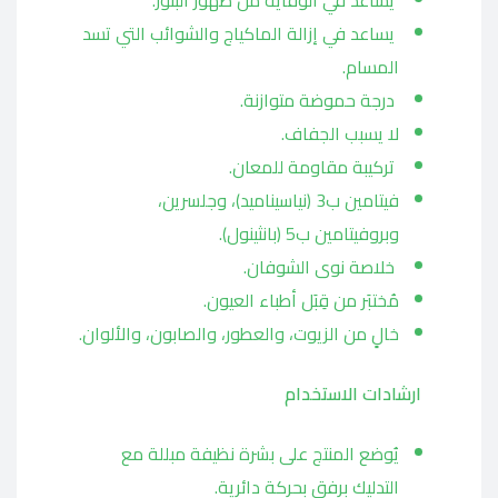
يساعد في الوقاية من ظهور البثور.
يساعد في إزالة الماكياج والشوائب التي تسد
المسام.
درجة حموضة متوازنة.
لا يسبب الجفاف.
تركيبة مقاومة للمعان.
فيتامين ب3 (نياسيناميد)، وجلسرين،
وبروفيتامين ب5 (بانثينول).
خلاصة نوى الشوفان.
مُختبَر من قِبَل أطباء العيون.
خالٍ من الزيوت، والعطور، والصابون، والألوان.
ارشادات الاستخدام
يُوضع المنتج على بشرة نظيفة مبللة مع
التدليك برفق بحركة دائرية.