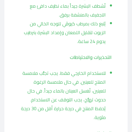
تُشطف البشرة جيداً بماء نظيف دافئ مع
التجفيف بالمنشفة برفق.
يُتبع ذلك بمرطب كيوڤي للوجه الخالي من
الزيوت لتقليل اللمعان وإمداد البشرة بترطيب
يدوم 24 ساعة.
التحذيرات والاحتياطات
للاستخدام الخارجي فقط. يجب تجنُّب ملامسة
المنتج للعينين. في حال ملامسة الرغوة
للعينين، تُغسل العينان بالماء جيداً. في حال
حدوث تهيُّج، يجب التوقف عن الاستخدام.
يُحفظ المنتج في درجة حرارة أقل من 30 درجة
مئوية.