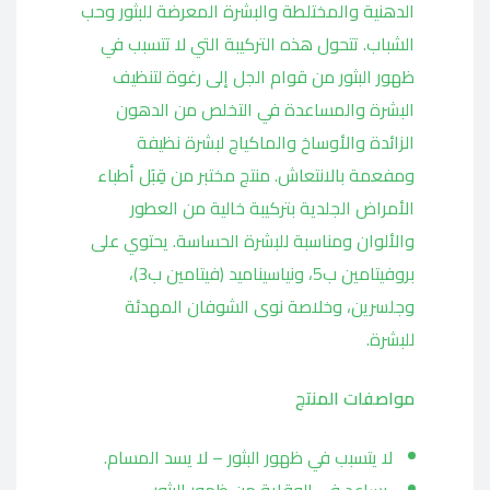
الدهنية والمختلطة والبشرة المعرضة للبثور وحب
الشباب. تتحول هذه التركيبة التي لا تتسبب في
ظهور البثور من قوام الجل إلى رغوة لتنظيف
البشرة والمساعدة في التخلص من الدهون
الزائدة والأوساخ والماكياج لبشرة نظيفة
ومفعمة بالانتعاش. منتج مختبر من قِبَل أطباء
الأمراض الجلدية بتركيبة خالية من العطور
والألوان ومناسبة للبشرة الحساسة. يحتوي على
بروفيتامين ب5، ونياسيناميد (فيتامين ب3)،
وجلسرين، وخلاصة نوى الشوفان المهدئة
للبشرة.
مواصفات المنتج
لا يتسبب في ظهور البثور – لا يسد المسام.