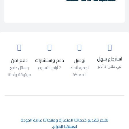
استرجاع سهل
توصيل
دعم واستشارات
دفع آمن
في خلال 3 أيام
لجميع أنحاء
7 أيام بالأسبوع
وسائل دفع
المملكة
موثوقة وآمنة
ﻧﻔﺘﺨﺮ ﺑﺘﻘﺪﻳﻢ ﺧﺪﻣﺎﺗﻨﺎ اﻟﻤﺘﻤﻴﺰة وﻣﻨﺘﺠﺎﺗﻨﺎ ﻋﺎﻟﻴﺔ اﻟﺠﻮدة
ﻟﻌﻤﻼﺋﻨﺎ اﻟﻜﺮام.