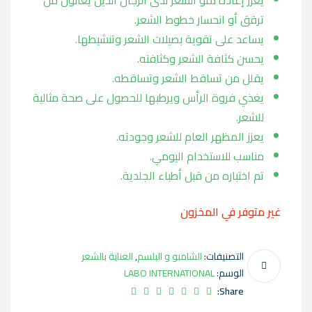
يعزز إعادة نمو الشعر لدى الرجال الذين يعانون من
ترقق أو انحسار خطوط الشعر.
يساعد على تقوية بصيلات الشعر وتنشيطها.
يحسن كثافة الشعر وكثافته.
يقلل من تساقط الشعر وتساقطه.
يغذي فروة الرأس ويرطبها للحصول على صحة مثالية
للشعر.
يعزز المظهر العام للشعر وجودته.
مناسب للاستخدام اليومي.
تم اختباره من قبل أطباء الجلدية.
غير متوفر في المخزون
التصنيفات:
الشامبو و البلسم
,
العناية بالشعر
الوسم:
LABO INTERNATIONAL
Share: