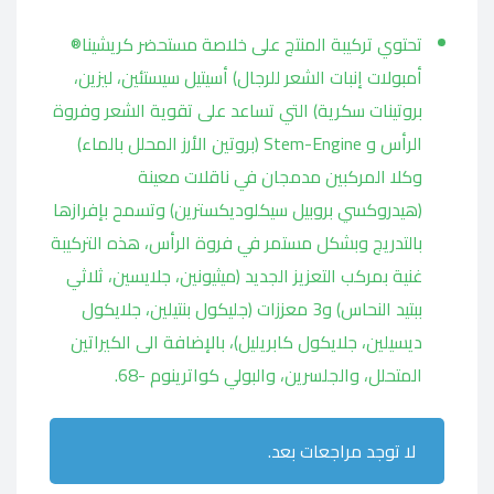
تحتوي تركيبة المنتج على خلاصة مستحضر كريشينا®
أمبولات إنبات الشعر للرجال) أسيتيل سيستئين، ليزين،
بروتينات سكرية) التي تساعد على تقوية الشعر وفروة
الرأس و Stem-Engine (بروتين الأرز المحلل بالماء)
وكلا المركبين مدمجان في ناقلات معينة
(هيدروكسي بروبيل سيكلوديكسترين) وتسمح بإفرازها
بالتدريج وبشكل مستمر في فروة الرأس، هذه التركيبة
غنية بمركب التعزيز الجديد (ميثيونين، جلايسين، ثلاثي
ببتيد النحاس) و3 معززات (جليكول بنتيلين، جلايكول
ديسيلين، جلايكول كابريليل)، بالإضافة الى الكيراتين
المتحلل، والجلسرين، والبولي كواترينوم -68.
لا توجد مراجعات بعد.