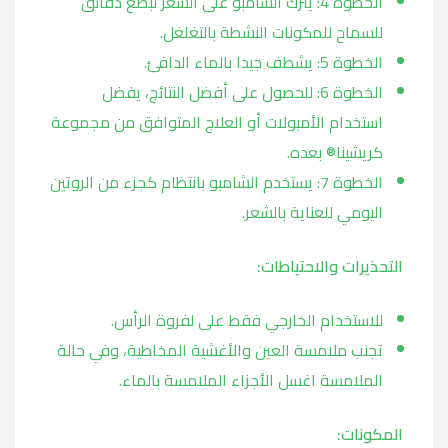
الخطوة 4: يترك الشامبو على الشعر لبضع دقائق
للسماح للمكونات النشطة بالتغلغل.
الخطوة 5: يشطف جيدا بالماء الدافئ.
الخطوة 6: للحصول على أفضل النتائج، يفضل
استخدام الأمبولات أو العلاج المتوافق من مجموعة
كريشينا® بعده.
الخطوة 7: يستخدم الشامبو بانتظام كجزء من الروتين
اليومي للعناية بالشعر.
التحذيرات والاحتياطات:
للاستخدام الخارجي فقط على لفروة الرأس.
تجنب ملامسة العين والأغشية المخاطية، وفي حالة
الملامسة اغسل الأجزاء الملامسة بالماء.
المكونات: