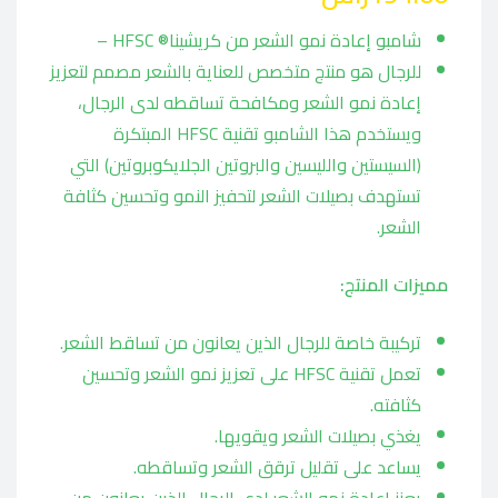
شامبو إعادة نمو الشعر من كريشينا® HFSC –
للرجال هو منتج متخصص للعناية بالشعر مصمم لتعزيز
إعادة نمو الشعر ومكافحة تساقطه لدى الرجال،
ويستخدم هذا الشامبو تقنية HFSC المبتكرة
(السيستين والليسين والبروتين الجلايكوبروتين) التي
تستهدف بصيلات الشعر لتحفيز النمو وتحسين كثافة
الشعر.
مميزات المنتج:
تركيبة خاصة للرجال الذين يعانون من تساقط الشعر.
تعمل تقنية HFSC على تعزيز نمو الشعر وتحسين
كثافته.
يغذي بصيلات الشعر ويقويها.
يساعد على تقليل ترقق الشعر وتساقطه.