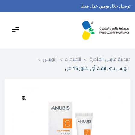
توصيل خلال
يومين
عمل فقط
صيدلية فارس الفاخرة
>
المنتجات
>
انوبيس
>
انوبس سي ليفت أي كنتور 18 مل
🔍