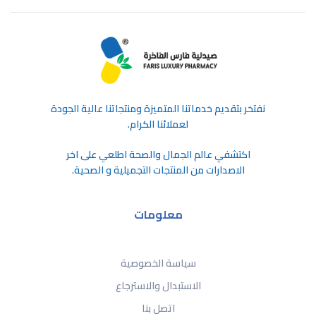
ﻧﻔﺘﺨﺮ ﺑﺘﻘﺪﻳﻢ ﺧﺪﻣﺎﺗﻨﺎ اﻟﻤﺘﻤﻴﺰة وﻣﻨﺘﺠﺎﺗﻨﺎ ﻋﺎﻟﻴﺔ اﻟﺠﻮدة
ﻟﻌﻤﻼﺋﻨﺎ اﻟﻜﺮام.
اكتشفي عالم الجمال والصحة اطلعي على اخر
الاصدارات من المنتجات التجميلية و الصحية.
معلومات
سياسة الخصوصية
الاستبدال والاسترجاع
اتصل بنا